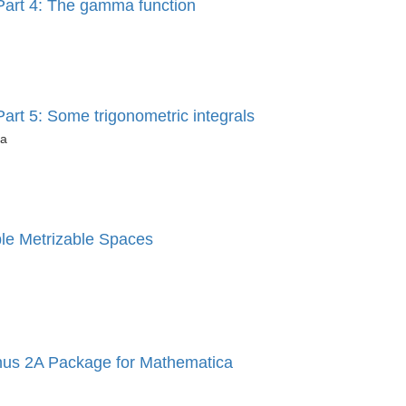
 Part 4: The gamma function
art 5: Some trigonometric integrals
na
ble Metrizable Spaces
enus 2A Package for Mathematica