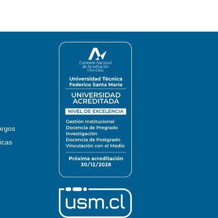
Argos
icas