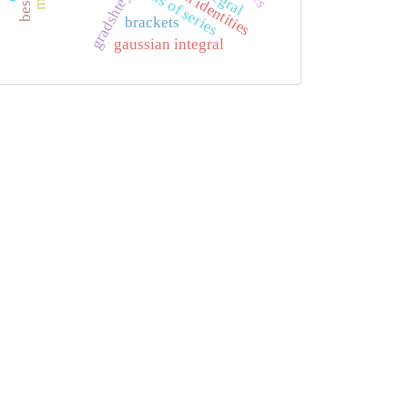
integral identities
tails of series
brackets
gaussian integral