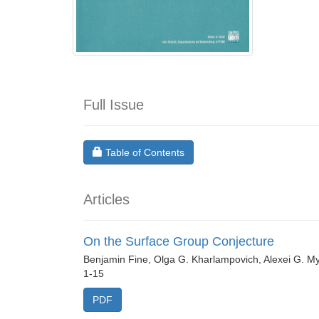
Full Issue
Requires Subscription
Table of Contents
Articles
On the Surface Group Conjecture
Benjamin Fine, Olga G. Kharlampovich, Alexei G. M
1-15
PDF