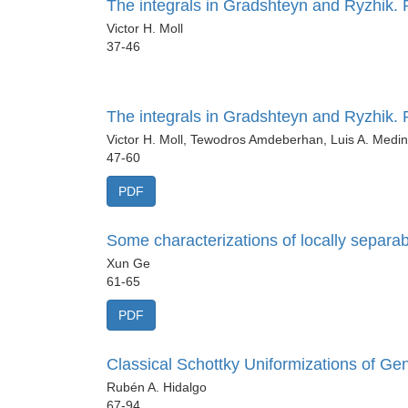
The integrals in Gradshteyn and Ryzhik.
Victor H. Moll
37-46
The integrals in Gradshteyn and Ryzhik. P
Victor H. Moll, Tewodros Amdeberhan, Luis A. Medi
47-60
PDF
Some characterizations of locally separa
Xun Ge
61-65
PDF
Classical Schottky Uniformizations of G
Rubén A. Hidalgo
67-94