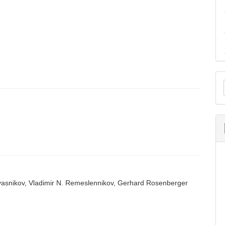
M
a
S
yasnikov, Vladimir N. Remeslennikov, Gerhard Rosenberger