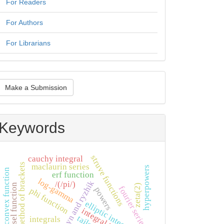
For Readers
For Authors
For Librarians
ake
Make a Submission
ubmission
Keywords
struve functions
cauchy integral
method of brackets
maclaurin series
hyperpowers
convex function
erf function
log-gamma
gradshteyn and ryzhik
/(/pi/)
bessel function
zeta(2)
fourier series
powers
phi function
elliptic integral
integrals