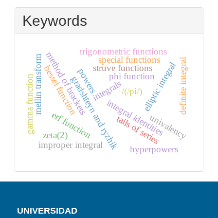
Submission
Keywords
trigonometric functions
method of brackets
mellin transform
special functions
definite integral
elliptic integral
struve functions
bessel function
powers
phi function
gamma function
gradshteyn and ryzhik
integrals
/(/pi/)
integral identities
erf function
univalency
tails of series
zeta(2)
improper integral
hyperpowers
UNIVERSIDAD