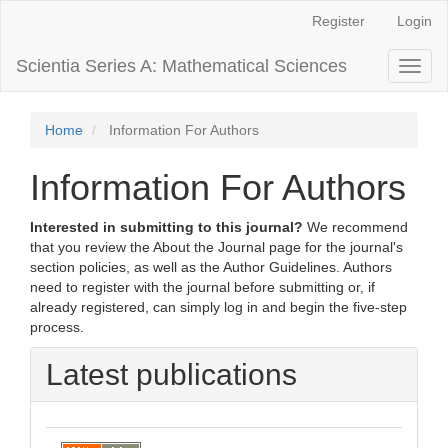
Main
Register
Login
Navigation
Main
Scientia Series A: Mathematical Sciences
Toggl
Content
naviga
Sidebar
Home
Information For Authors
Information For Authors
Interested in submitting to this journal?
We recommend
that you review the About the Journal page for the journal's
section policies, as well as the Author Guidelines. Authors
need to register with the journal before submitting or, if
already registered, can simply log in and begin the five-step
process.
Latest publications