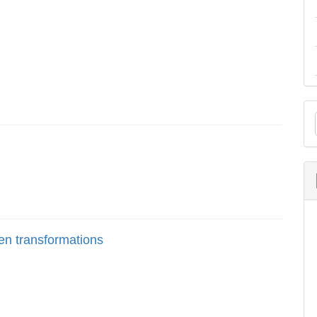
M
a
S
n transformations