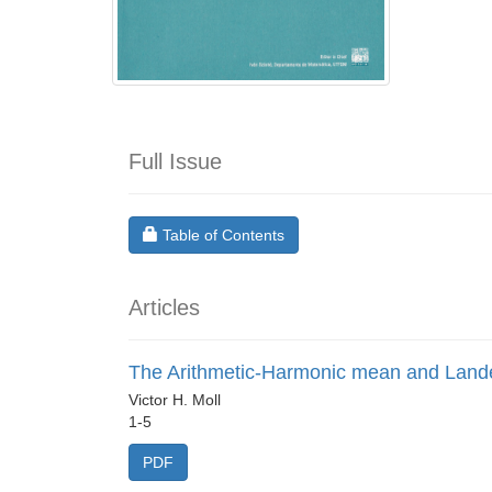
Full Issue
Requires Subscription
Table of Contents
Articles
The Arithmetic-Harmonic mean and Lande
Victor H. Moll
1-5
PDF