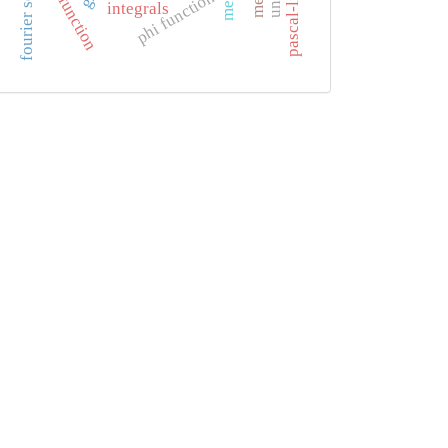
bessel function
fourier series
phi function
integrals