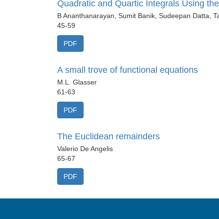
Quadratic and Quartic Integrals Using th
B Ananthanarayan, Sumit Banik, Sudeepan Datta, T
45-59
PDF
A small trove of functional equations
M.L. Glasser
61-63
PDF
The Euclidean remainders
Valerio De Angelis
65-67
PDF