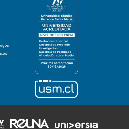
Argos
icas