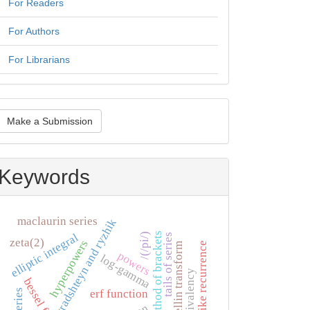
For Readers
For Authors
For Librarians
ake
Make a Submission
ubmission
Keywords
maclaurin series
gradshteyn and ryzhik
method of brackets
elliptic integral
/(/pi/)
tails of series
zeta(2)
hyperpowers
pascal-like recurrence
mellin transform
powers
log-gamma
univalency
erf function