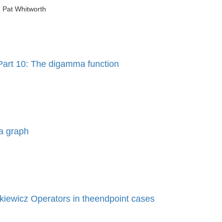
, Pat Whitworth
 Part 10: The digamma function
a graph
nkiewicz Operators in theendpoint cases