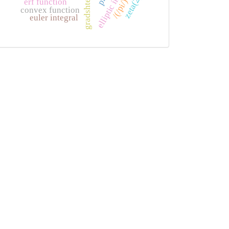
elliptic integral
zeta(2)
erf function
/(/pi/)
convex function
euler integral