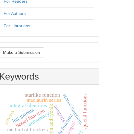
For Readers
For Authors
For Librarians
ake
Make a Submission
ubmission
Keywords
starlike function
struve functions
special functions
maclaurin series
integral identities
gradshteyn and ryzhik
integrals
log-gamma
bessel function
powers
univalency
phi function
method of brackets