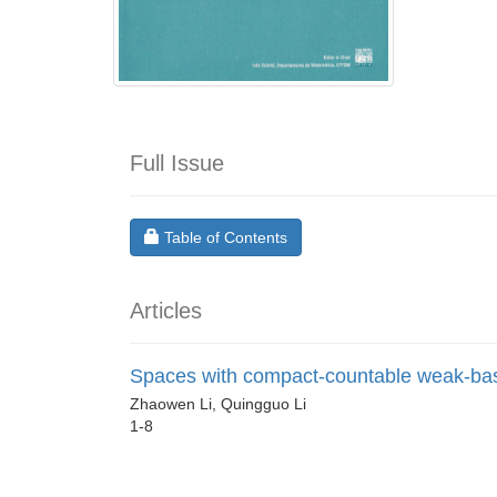
Full Issue
Requires Subscription
Table of Contents
Articles
Spaces with compact-countable weak-ba
Zhaowen Li, Quingguo Li
1-8