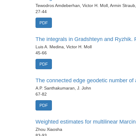
Tewodros Amdeberhan, Victor H. Moll, Armin Straub
27-44
PDF
The integrals in Gradshteyn and Ryzhik.
Luis A. Medina, Victor H. Moll
45-66
PDF
The connected edge geodetic number of 
A.P. Santhakumaran, J. John
67-82
PDF
Weighted estimates for multilinear Marci
Zhou Xiaosha
83-93